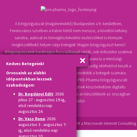
A bőrgyógyászat (magánrendelő) Budapesten a 9. kerületben,
Ferencváros szívében a Kálvin tértől nem messze, a körúttól néhány
sarokra, autóval és tömegközlekedési eszközökkel is könnyen
megközelíthető helyen várja betegeit. Magán bőrgyógyászt keres?
Bőrgyógyászaink barátságos hozzáállással várják, sok évtizedes szakmai
múlttal, tapasztalattal rendelkeznek, ami garancia a minőségi
Kedves Betegeink!
bőrgyógyászati szolgáltatásra, kedvező áraink pedig elérhetővé teszik a
Orvosaink az alábbi
bőrgyógyászati magánrendelés igénybevételét a betegek számára.
időpontokban lesznek
Melanoma, bőrrák, anyajegy szűrése a PRE-Pharma bőrgyógyászati
szabadságon:
klinika korszerű műszaki felszereltségének köszönhetően digitális
videodermatoszkóppal történik, TrichoScan készülékünk az országban
Dr. Bogdányi Edit
: 2026.
július 27 - augusztus 19-ig,
szinte egyedülálló!
első rendelési nap
augusztus 24.
Dr. Vass Ilona
: 2026.
A
Drupal
alapú honlap készítésében részt vett a
Macroweb Internet Consulting
augusztus 3 - augusztus 7-
ig, első rendelési nap
augusztus 10.