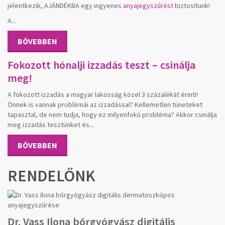
jelentkezik, AJÁNDÉKBA egy ingyenes
anyajegyszűrést
biztosítunk!
A...
BŐVEBBEN
Fokozott hónalji izzadás teszt – csinálja
meg!
A fokozott izzadás a magyar lakosság közel 3 százalékát érinti!
Önnek is vannak problémái az izzadással? Kellemetlen tüneteket
tapasztal, de nem tudja, hogy ez milyenfokú probléma? Akkor csinálja
meg izzadás tesztünket és...
BŐVEBBEN
RENDELŐNK
Dr. Vass Ilona bőrgyógyász digitális