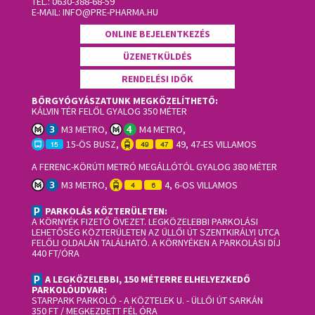
TEL.:
0630-388-68-59
E-MAIL:
INFO@PRE-PHARMA.HU
ONLINE BEJELENTKEZÉS
ÜZENETKÜLDÉS
RENDELÉSI IDŐK
BŐRGYÓGYÁSZATUNK MEGKÖZELÍTHETŐ:
KÁLVIN TÉR FELŐL GYALOG 350 MÉTER
M3 METRO,
M4 METRO,
15-ÖS BUSZ,
49, 47-ES VILLAMOS
A FERENC-KÖRÚTI METRÓ MEGÁLLÓTÓL GYALOG 380 MÉTER
M3 METRO,
4, 6-OS VILLAMOS
PARKOLÁS KÖZTERÜLETEN:
A KÖRNYÉK FIZETŐ ÖVEZET. LEGKÖZELEBBI PARKOLÁSI
LEHETŐSÉG KÖZTERÜLETEN AZ ÜLLŐI ÚT SZENTKIRÁLYI UTCA
FELŐLI OLDALÁN TALÁLHATÓ. A KÖRNYÉKEN A PARKOLÁSI DÍJ
440 FT/ÓRA
A LEGKÖZELEBBI, 150 MÉTERRE ELHELYEZKEDŐ
PARKOLÓUDVAR:
STARPARK PARKOLÓ
- A KÖZTELEK U. - ÜLLŐI ÚT SARKÁN
350 FT / MEGKEZDETT FÉL ÓRA