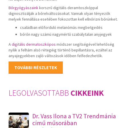
Bőrgyógyászaink
korszrű digitális deramtoszkóppal
dignosztizálják a bőrelváltozásokat. Vannak olyan tényezők
melyek fennállása esetében fokozottan kell ellnőrizni bőrünket.
családban előforduló melanómás megbetgedés
bőrőn nagy számú nagymértű szabálytalan anyjegyek
A
digitális dermatoszkópos
módszer segítségével lehetőség
nyílik a felhám alsó rétegéig történő bepillantásra, ezáltel az
anyajegyekben zajló változások időben felfedezhetők.
TOVÁBBI RÉSZLETEK
LEGOLVASOTTABB
CIKKEINK
Dr. Vass Ilona a TV2 Trendmánia
című műsorában