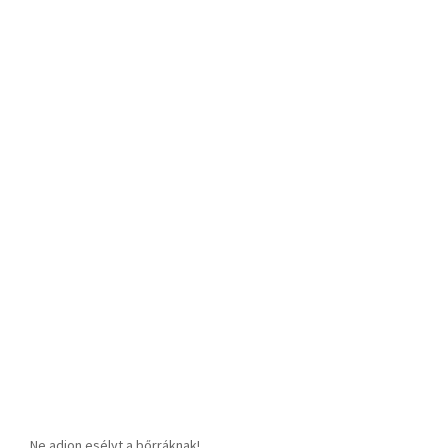
Ne adjon esélyt a bőrráknak!