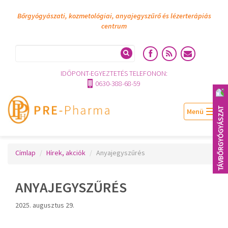
Bőrgyógyászati, kozmetológiai, anyajegyszűrő és lézerterápiás
centrum
IDŐPONT-EGYEZTETÉS TELEFONON:
0630-388-68-59
TÁVBŐRGYÓGYÁSZAT
Togg
navig
Címlap
Hírek, akciók
Anyajegyszűrés
ANYAJEGYSZŰRÉS
2025. augusztus 29.