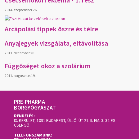
Csecsemőkori ekcéma - 1. rész
2014. szeptember 26.
Arcápolási tippek őszre és télre
Anyajegyek vizsgálata, eltávolítása
2013. december 20.
Függőséget okoz a szolárium
2011. augusztus 19.
PRE-PHARMA
BŐRGYÓGYÁSZAT
RENDELÉS:
IX. KERÜLET, 1091 BUDAPEST, ÜLLŐI ÚT 21. II. EM. 3.
32-ES
CSENGŐ.
TELEFONSZÁMUNK: