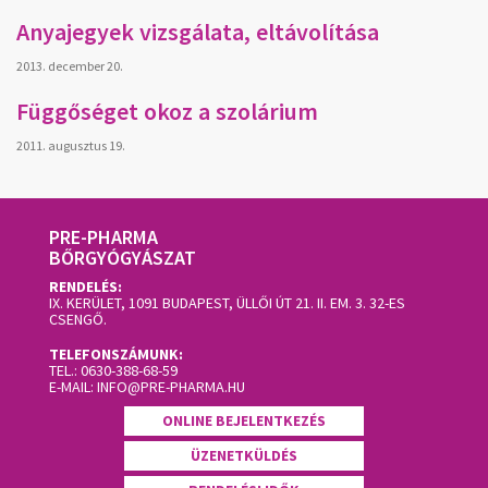
Anyajegyek vizsgálata, eltávolítása
2013. december 20.
Függőséget okoz a szolárium
2011. augusztus 19.
PRE-PHARMA
BŐRGYÓGYÁSZAT
RENDELÉS:
IX. KERÜLET, 1091 BUDAPEST, ÜLLŐI ÚT 21. II. EM. 3.
32-ES
CSENGŐ.
TELEFONSZÁMUNK:
TEL.:
0630-388-68-59
E-MAIL:
INFO@PRE-PHARMA.HU
ONLINE BEJELENTKEZÉS
ÜZENETKÜLDÉS