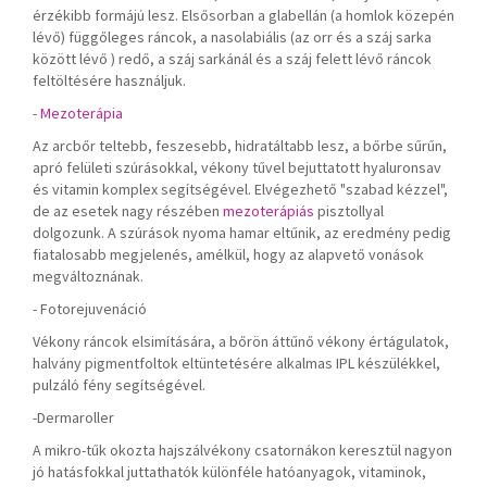
érzékibb formájú lesz. Elsősorban a glabellán (a homlok közepén
lévő) függőleges ráncok, a nasolabiális (az orr és a száj sarka
között lévő ) redő, a száj sarkánál és a száj felett lévő ráncok
feltöltésére használjuk.
-
Mezoterápia
Az arcbőr teltebb, feszesebb, hidratáltabb lesz, a bőrbe sűrűn,
apró felületi szúrásokkal, vékony tűvel bejuttatott hyaluronsav
és vitamin komplex segítségével. Elvégezhető "szabad kézzel",
de az esetek nagy részében
mezoterápiás
pisztollyal
dolgozunk. A szúrások nyoma hamar eltűnik, az eredmény pedig
fiatalosabb megjelenés, amélkül, hogy az alapvető vonások
megváltoznának.
- Fotorejuvenáció
Vékony ráncok elsimítására, a bőrön áttűnő vékony értágulatok,
halvány pigmentfoltok eltüntetésére alkalmas IPL készülékkel,
pulzáló fény segítségével.
-Dermaroller
A mikro-tűk okozta hajszálvékony csatornákon keresztül nagyon
jó hatásfokkal juttathatók különféle hatóanyagok, vitaminok,