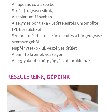
A napozás és a szép bőr
Striák (fogyási csíkok)
A szolárium fényében
A selymes bőr titka - Szőrtelenítés Chromolite
IPL készülékkel
Szolárium és tartós szőrtelenítés a bőrgyógyász
szemszögéből
Napfénytetkó - új, veszélyes őrület
A barnító krémek veszélyei
A leggyakoribb bőrgyógyászati problémák
KÉSZÜLÉKEINK,
GÉPEINK