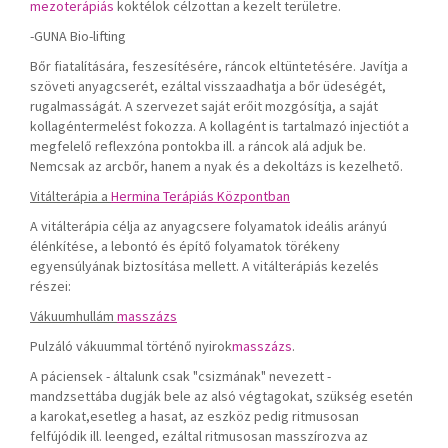
mezoterápiás
koktélok célzottan a kezelt területre.
-GUNA Bio-lifting
Bőr fiatalítására, feszesítésére, ráncok eltüntetésére. Javítja a
szöveti anyagcserét, ezáltal visszaadhatja a bőr üdeségét,
rugalmasságát. A szervezet saját erőit mozgósítja, a saját
kollagéntermelést fokozza. A kollagént is tartalmazó injectiót a
megfelelő reflexzóna pontokba ill. a ráncok alá adjuk be.
Nemcsak az arcbőr, hanem a nyak és a dekoltázs is kezelhető.
Vitálterápia a
Hermina Terápiás Központban
A vitálterápia célja az anyagcsere folyamatok ideális arányú
élénkítése, a lebontó és építő folyamatok törékeny
egyensúlyának biztosítása mellett. A vitálterápiás kezelés
részei:
Vákuumhullám
masszázs
Pulzáló vákuummal történő nyirok
masszázs
.
A páciensek - általunk csak "csizmának" nevezett -
mandzsettába dugják bele az alsó végtagokat, szükség esetén
a karokat,esetleg a hasat, az eszköz pedig ritmusosan
felfújódik ill. leenged, ezáltal ritmusosan masszírozva az