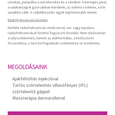
izmokat, pumpálva a nyirokereket és a vénákat. A keringés javul,
a salakanyagok gyorsabban kiürülnek, az ödéma csökken, a bőr
simábbá válik. A cellulitkezelés egyik legfontosabb eleme.
Rádiófrekvenciás kezelés
Kétféle rádiófrekvenciás módszerrel, uni- vagy bipoláris
rádiofrekvenciával történő fogyasztó kezelés. Nem elsősorban
a súlycsökkentés, hanem az alakformálás, a kötőszövet
feszesítése, a test körfogatának csökkenése az eredmény.
MEGOLDÁSAINK
Ajakfeltöltés injekcióval
Tartós szőrtelenítés villanófényes (IPL)
szőrtelenítő géppel
Mezoterápia dermarollerrel