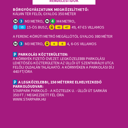
RENDELÉSI IDŐK
BŐRGYÓGYÁSZATUNK MEGKÖZELÍTHETŐ:
KÁLVIN TÉR FELŐL GYALOG 350 MÉTER
M3 METRO,
M4 METRO,
15-ÖS BUSZ,
49, 47-ES VILLAMOS
A FERENC-KÖRÚTI METRÓ MEGÁLLÓTÓL GYALOG 380 MÉTER
M3 METRO,
4, 6-OS VILLAMOS
PARKOLÁS KÖZTERÜLETEN:
A KÖRNYÉK FIZETŐ ÖVEZET. LEGKÖZELEBBI PARKOLÁSI
LEHETŐSÉG KÖZTERÜLETEN AZ ÜLLŐI ÚT SZENTKIRÁLYI UTCA
FELŐLI OLDALÁN TALÁLHATÓ. A KÖRNYÉKEN A PARKOLÁSI DÍJ
440 FT/ÓRA
A LEGKÖZELEBBI, 150 MÉTERRE ELHELYEZKEDŐ
PARKOLÓUDVAR:
STARPARK PARKOLÓ
- A KÖZTELEK U. - ÜLLŐI ÚT SARKÁN
350 FT / MEGKEZDETT FÉL ÓRA
WWW.STARPARK.HU