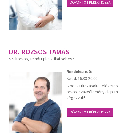
IDŐPONTOT KÉREK HOZZÁ
DR. ROZSOS TAMÁS
Szakorvos, felnőtt plasztikai sebész
Rendelési idő:
Kedd:
16:30-20:00
A beavatkozásokat előzetes
orvosi szakvélemény alapján
végezzük!
IDŐPONTOT KÉREK HOZZÁ