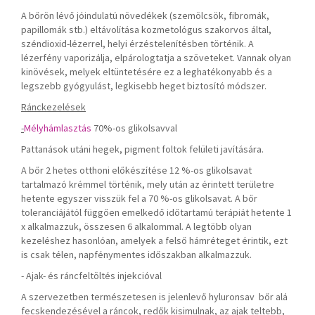
A bőrön lévő jóindulatú növedékek (szemölcsök, fibromák,
papillomák stb.) eltávolítása kozmetológus szakorvos által,
széndioxid-lézerrel, helyi érzéstelenítésben történik. A
lézerfény vaporizálja, elpárologtatja a szöveteket. Vannak olyan
kinövések, melyek eltüntetésére ez a leghatékonyabb és a
legszebb gyógyulást, legkisebb heget biztosító módszer.
Ránckezelések
-
Mélyhámlasztás
70%-os glikolsavval
Pattanások utáni hegek, pigment foltok felületi javítására.
A bőr 2 hetes otthoni előkészítése 12 %-os glikolsavat
tartalmazó krémmel történik, mely után az érintett területre
hetente egyszer visszük fel a 70 %-os glikolsavat. A bőr
toleranciájától függően emelkedő időtartamú terápiát hetente 1
x alkalmazzuk, összesen 6 alkalommal. A legtöbb olyan
kezeléshez hasonlóan, amelyek a felső hámréteget érintik, ezt
is csak télen, napfénymentes időszakban alkalmazzuk.
- Ajak- és ráncfeltöltés injekcióval
A szervezetben természetesen is jelenlevő hyluronsav bőr alá
fecskendezésével a ráncok, redők kisimulnak, az ajak teltebb,