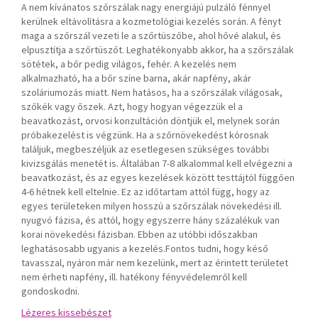
A nem kívánatos szőrszálak nagy energiájú pulzáló fénnyel
kerülnek eltávolításra a kozmetológiai kezelés során. A fényt
maga a szőrszál vezeti le a szőrtüszőbe, ahol hővé alakul, és
elpusztítja a szőrtüszőt. Leghatékonyabb akkor, ha a szőrszálak
sötétek, a bőr pedig világos, fehér. A kezelés nem
alkalmazható, ha a bőr színe barna, akár napfény, akár
szoláriumozás miatt. Nem hatásos, ha a szőrszálak világosak,
szőkék vagy őszek. Azt, hogy hogyan végezzük el a
beavatkozást, orvosi konzultáción döntjük el, melynek során
próbakezelést is végzünk. Ha a szőrnövekedést kórosnak
találjuk, megbeszéljük az esetlegesen szükséges további
kivizsgálás menetét is. Általában 7-8 alkalommal kell elvégezni a
beavatkozást, és az egyes kezelések között testtájtól függően
4-6 hétnek kell eltelnie. Ez az időtartam attól függ, hogy az
egyes területeken milyen hosszú a szőrszálak növekedési ill.
nyugvó fázisa, és attól, hogy egyszerre hány százalékuk van
korai növekedési fázisban. Ebben az utóbbi időszakban
leghatásosabb ugyanis a kezelés.Fontos tudni, hogy késő
tavasszal, nyáron már nem kezelünk, mert az érintett területet
nem érheti napfény, ill. hatékony fényvédelemről kell
gondoskodni.
Lézeres kissebészet