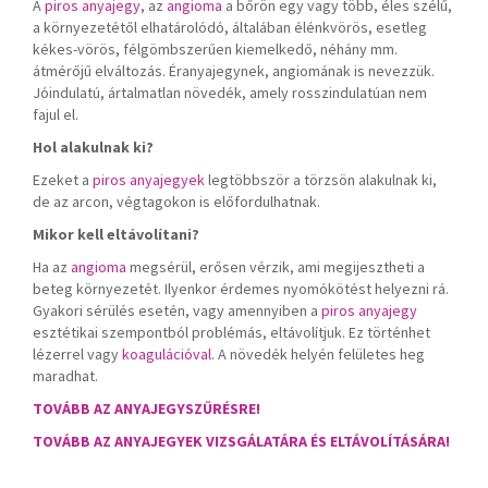
A
piros anyajegy
, az
angioma
a bőrön egy vagy több, éles szélű,
a környezetétől elhatárolódó, általában élénkvörös, esetleg
kékes-vörös, félgömbszerűen kiemelkedő, néhány mm.
átmérőjű elváltozás. Éranyajegynek, angiomának is nevezzük.
Jóindulatú, ártalmatlan növedék, amely rosszindulatúan nem
fajul el.
Hol alakulnak ki?
Ezeket a
piros anyajegyek
legtöbbször a törzsön alakulnak ki,
de az arcon, végtagokon is előfordulhatnak.
Mikor kell eltávolítani?
Ha az
angioma
megsérül, erősen vérzik, ami megijesztheti a
beteg környezetét. Ilyenkor érdemes nyomókötést helyezni rá.
Gyakori sérülés esetén, vagy amennyiben a
piros anyajegy
esztétikai szempontból problémás, eltávolítjuk. Ez történhet
lézerrel vagy
koagulációval
. A növedék helyén felületes heg
maradhat.
TOVÁBB AZ ANYAJEGYSZŰRÉSRE!
TOVÁBB AZ ANYAJEGYEK VIZSGÁLATÁRA ÉS ELTÁVOLÍTÁSÁRA!