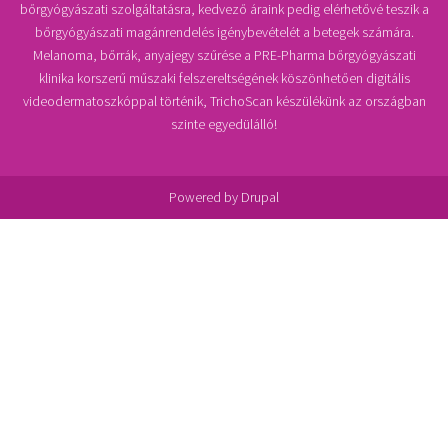
bőrgyógyászati szolgáltatásra, kedvező áraink pedig elérhetővé teszik a
bőrgyógyászati magánrendelés igénybevételét a betegek számára.
Melanoma, bőrrák, anyajegy szűrése a PRE-Pharma bőrgyógyászati
klinika korszerű műszaki felszereltségének köszönhetően digitális
videodermatoszkóppal történik, TrichoScan készülékünk az országban
szinte egyedülálló!
Powered by
Drupal