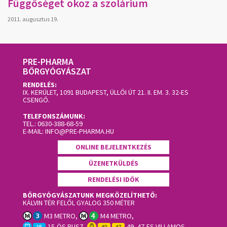
Függőséget okoz a szolárium
2011. augusztus 19.
PRE-PHARMA
BŐRGYÓGYÁSZAT
RENDELÉS:
IX. KERÜLET, 1091 BUDAPEST, ÜLLŐI ÚT 21. II. EM. 3.
32-ES
CSENGŐ.
TELEFONSZÁMUNK:
TEL.:
0630-388-68-59
E-MAIL:
INFO@PRE-PHARMA.HU
ONLINE BEJELENTKEZÉS
ÜZENETKÜLDÉS
RENDELÉSI IDŐK
BŐRGYÓGYÁSZATUNK MEGKÖZELÍTHETŐ:
KÁLVIN TÉR FELŐL GYALOG 350 MÉTER
M3 METRO,
M4 METRO,
15-ÖS BUSZ,
49, 47-ES VILLAMOS