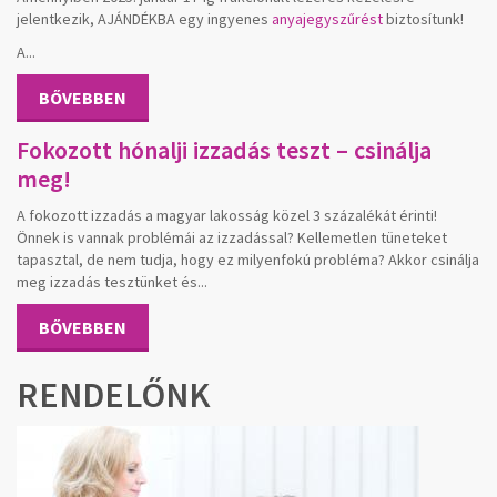
jelentkezik, AJÁNDÉKBA egy ingyenes
anyajegyszűrést
biztosítunk!
A...
BŐVEBBEN
Fokozott hónalji izzadás teszt – csinálja
meg!
A fokozott izzadás a magyar lakosság közel 3 százalékát érinti!
Önnek is vannak problémái az izzadással? Kellemetlen tüneteket
tapasztal, de nem tudja, hogy ez milyenfokú probléma? Akkor csinálja
meg izzadás tesztünket és...
BŐVEBBEN
RENDELŐNK