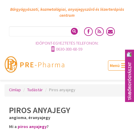
Bőrgyógyászati, kozmetológiai, anyajegyszűrő és lézerterápiás
centrum
IDŐPONT-EGYEZTETÉS TELEFONON:
0630-388-68-59
TÁVBŐRGYÓGYÁSZAT
Togg
navig
Címlap
Tudástár
Piros anyajegy
PIROS ANYAJEGY
angioma
,
éranyajegy
Mi a
piros anyajegy
?