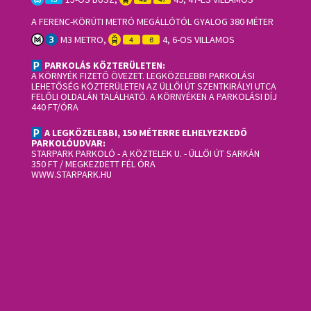
A FERENC-KÖRÚTI METRÓ MEGÁLLÓTÓL GYALOG 380 MÉTER
M3 METRO,
4, 6-OS VILLAMOS
PARKOLÁS KÖZTERÜLETEN:
A KÖRNYÉK FIZETŐ ÖVEZET. LEGKÖZELEBBI PARKOLÁSI
LEHETŐSÉG KÖZTERÜLETEN AZ ÜLLŐI ÚT SZENTKIRÁLYI UTCA
FELŐLI OLDALÁN TALÁLHATÓ. A KÖRNYÉKEN A PARKOLÁSI DÍJ
440 FT/ÓRA
A LEGKÖZELEBBI, 150 MÉTERRE ELHELYEZKEDŐ
PARKOLÓUDVAR:
STARPARK PARKOLÓ
- A KÖZTELEK U. - ÜLLŐI ÚT SARKÁN
350 FT / MEGKEZDETT FÉL ÓRA
WWW.STARPARK.HU