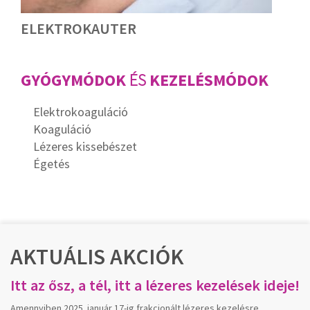
ELEKTROKAUTER
GYÓGYMÓDOK
ÉS
KEZELÉSMÓDOK
Elektrokoaguláció
Koaguláció
Lézeres kissebészet
Égetés
AKTUÁLIS AKCIÓK
Itt az ősz, a tél, itt a lézeres kezelések ideje!
Amennyiben 2025. január 17-ig frakcionált lézeres kezelésre