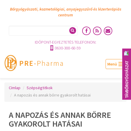
Bőrgyógyászati, kozmetológiai, anyajegyszűrő és lézerterápiás
centrum
IDŐPONT-EGYEZTETÉS TELEFONON:
0630-388-68-59
TÁVBŐRGYÓGYÁSZAT
Togg
navig
Címlap
Szépségtitkok
A napozás és annak bőrre gyakorolt hatásai
A NAPOZÁS ÉS ANNAK BŐRRE
GYAKOROLT HATÁSAI