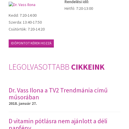
Rendelési idő:
Hétfő:
7:20-13:00
Kedd:
7:20-14:00
Szerda:
13:40-17:50
Csütörtök:
7:20-14:20
IDŐPONTOT KÉREK HOZZÁ
LEGOLVASOTTABB
CIKKEINK
Dr. Vass Ilona a TV2 Trendmánia című
műsorában
2018. január 27.
D vitamin pótlásra nem ajánlott a déli
napfény