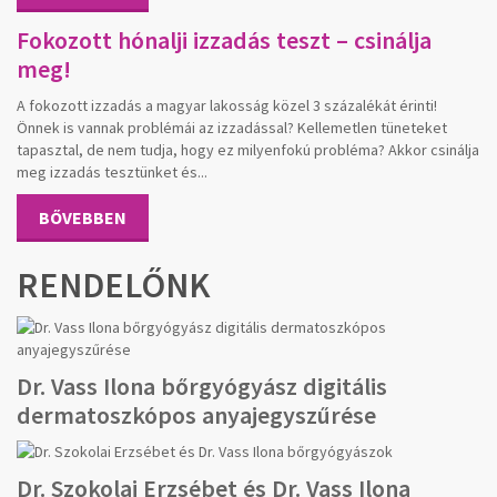
Fokozott hónalji izzadás teszt – csinálja
meg!
A fokozott izzadás a magyar lakosság közel 3 százalékát érinti!
Önnek is vannak problémái az izzadással? Kellemetlen tüneteket
tapasztal, de nem tudja, hogy ez milyenfokú probléma? Akkor csinálja
meg izzadás tesztünket és...
BŐVEBBEN
RENDELŐNK
Dr. Vass Ilona bőrgyógyász digitális
dermatoszkópos anyajegyszűrése
Dr. Szokolai Erzsébet és Dr. Vass Ilona