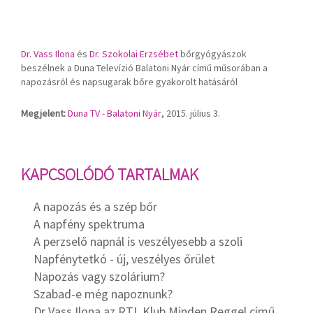
Dr. Vass Ilona
és
Dr. Szokolai Erzsébet
bőrgyógyászok
beszélnek a Duna Televízió Balatoni Nyár című műsorában a
napozásról és napsugarak bőre gyakorolt hatásáról
Megjelent:
Duna TV - Balatoni Nyár
,
2015. július 3.
KAPCSOLÓDÓ TARTALMAK
A napozás és a szép bőr
A napfény spektruma
A perzselő napnál is veszélyesebb a szoli
Napfénytetkó - új, veszélyes őrület
Napozás vagy szolárium?
Szabad-e még napoznunk?
Dr Vass Ilona az RTL Klub Minden Reggel című