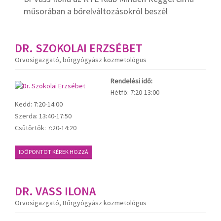
műsorában a bőrelváltozásokról beszél
DR. SZOKOLAI ERZSÉBET
Orvosigazgató, bőrgyógyász kozmetológus
Rendelési idő:
Hétfő:
7:20-13:00
Kedd:
7:20-14:00
Szerda:
13:40-17:50
Csütörtök:
7:20-14:20
IDŐPONTOT KÉREK HOZZÁ
DR. VASS ILONA
Orvosigazgató, Bőrgyógyász kozmetológus