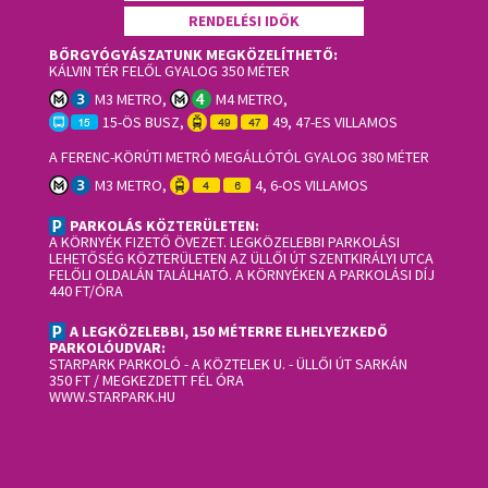
RENDELÉSI IDŐK
BŐRGYÓGYÁSZATUNK MEGKÖZELÍTHETŐ:
KÁLVIN TÉR FELŐL GYALOG 350 MÉTER
M3 METRO,
M4 METRO,
15-ÖS BUSZ,
49, 47-ES VILLAMOS
A FERENC-KÖRÚTI METRÓ MEGÁLLÓTÓL GYALOG 380 MÉTER
M3 METRO,
4, 6-OS VILLAMOS
PARKOLÁS KÖZTERÜLETEN:
A KÖRNYÉK FIZETŐ ÖVEZET. LEGKÖZELEBBI PARKOLÁSI
LEHETŐSÉG KÖZTERÜLETEN AZ ÜLLŐI ÚT SZENTKIRÁLYI UTCA
FELŐLI OLDALÁN TALÁLHATÓ. A KÖRNYÉKEN A PARKOLÁSI DÍJ
440 FT/ÓRA
A LEGKÖZELEBBI, 150 MÉTERRE ELHELYEZKEDŐ
PARKOLÓUDVAR:
STARPARK PARKOLÓ
- A KÖZTELEK U. - ÜLLŐI ÚT SARKÁN
350 FT / MEGKEZDETT FÉL ÓRA
WWW.STARPARK.HU