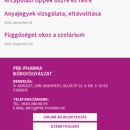
Arcápolási tippek őszre és télre
Anyajegyek vizsgálata, eltávolítása
2013. december 20.
Függőséget okoz a szolárium
2011. augusztus 19.
PRE-PHARMA
BŐRGYÓGYÁSZAT
RENDELÉS:
IX. KERÜLET, 1091 BUDAPEST, ÜLLŐI ÚT 21. II. EM. 3.
32-ES
CSENGŐ.
TELEFONSZÁMUNK:
TEL.:
0630-388-68-59
E-MAIL:
INFO@PRE-PHARMA.HU
ONLINE BEJELENTKEZÉS
ÜZENETKÜLDÉS