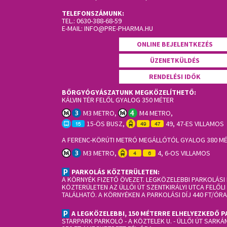
TELEFONSZÁMUNK:
TEL.:
0630-388-68-59
E-MAIL:
INFO@PRE-PHARMA.HU
ONLINE BEJELENTKEZÉS
ÜZENETKÜLDÉS
RENDELÉSI IDŐK
BŐRGYÓGYÁSZATUNK MEGKÖZELÍTHETŐ:
KÁLVIN TÉR FELŐL GYALOG 350 MÉTER
M3 METRO,
M4 METRO,
15-ÖS BUSZ,
49, 47-ES VILLAMOS
A FERENC-KÖRÚTI METRÓ MEGÁLLÓTÓL GYALOG 380 M
M3 METRO,
4, 6-OS VILLAMOS
PARKOLÁS KÖZTERÜLETEN:
A KÖRNYÉK FIZETŐ ÖVEZET. LEGKÖZELEBBI PARKOLÁSI
KÖZTERÜLETEN AZ ÜLLŐI ÚT SZENTKIRÁLYI UTCA FELŐL
TALÁLHATÓ. A KÖRNYÉKEN A PARKOLÁSI DÍJ 440 FT/ÓRA
A LEGKÖZELEBBI, 150 MÉTERRE ELHELYEZKEDŐ 
STARPARK PARKOLÓ
- A KÖZTELEK U. - ÜLLŐI ÚT SARKÁ