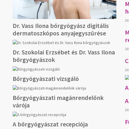
M
h
20
Dr. Vass Ilona bőrgyógyász digitális
M
dermatoszkópos anyajegyszűrése
r
20
Dr. Szokolai Erzsébet és Dr. Vass Ilona
bőrgyógyászok
C
20
Bőrgyógyászati vizsgáló
A
Bőrgyógyászati magánrendelőnk
A
várója
20
F
A bőrgyógyászat recepciója