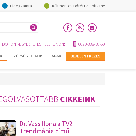
Hidegkamra
Rákmentes Bőrért Alapítvány
IDŐPONT-EGYEZTETÉS TELEFONON:
0630-388-68-59
K
SZÉPSÉGTITKOK
ÁRAK
BEJELENTKEZÉS
EGOLVASOTTABB
CIKKEINK
Dr. Vass Ilona a TV2
Trendmánia című