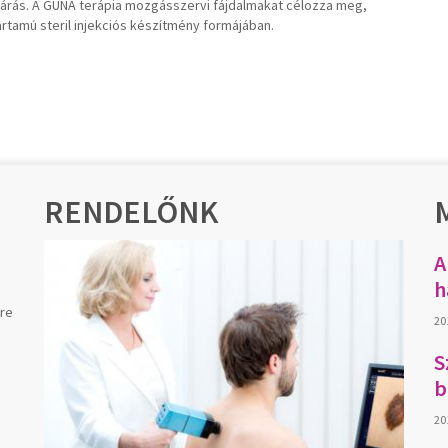
járás. A GUNA terápia mozgásszervi fájdalmakat célozza meg,
rtamú steril injekciós készítmény formájában.
RENDELŐNK
A
h
sre
201
S
b
20