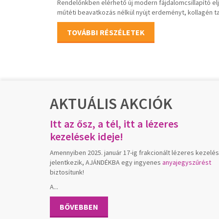
Rendelőnkben elérhető új modern fájdalomcsillapító el
műtéti beavatkozás nélkül nyújt erdeményt, kollagén ta
TOVÁBBI RÉSZÉLETEK
AKTUÁLIS AKCIÓK
Itt az ősz, a tél, itt a lézeres
kezelések ideje!
Amennyiben 2025. január 17-ig frakcionált lézeres kezelé
jelentkezik, AJÁNDÉKBA egy ingyenes
anyajegyszűrést
biztosítunk!
A...
BŐVEBBEN