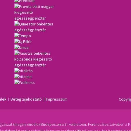
elek
Betegtájékoztató
Impresszum
Copyri
yászat (magánrendelő) Budapesten a 9. kerületben, Ferencváros szívében a Kál
közlekedési eszközökkel is könnyen megközelíthető helyen várja betegeit. Ma