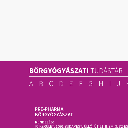
BŐRGYÓGYÁSZATI
TUDÁSTÁR
A
B
C
D
E
F
G
H
I
J
PRE-PHARMA
BŐRGYÓGYÁSZAT
RENDELÉS:
IX. KERÜLET, 1091 BUDAPEST, ÜLLŐI ÚT 21. II. EM. 3.
32-E