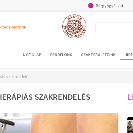
Bőrgyógyászat
rápiás centrum
NYITÓLAP
RENDELŐNK
SZAKTERÜLETEINK
HÍRE
piás szakrendelés
THERÁPIÁS SZAKRENDELÉS
L