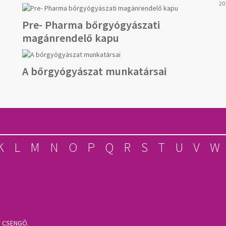
20
Pre- Pharma bőrgyógyászati
magánrendelő kapu
A bőrgyógyászat munkatársai
K
L
M
N
O
P
Q
R
S
T
U
V
W
S CSENGŐ.