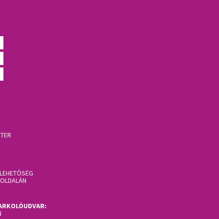
ÉTER
 LEHETŐSÉG
I OLDALÁN
PARKOLÓUDVAR:
N