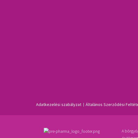
Adatkezelési szabályzat
Általános Szerződési Feltét
A bőrgyóg
és tömeg