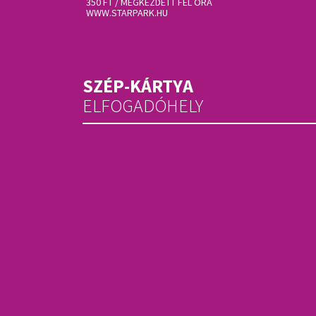
350 FT / MEGKEZDETT FÉL ÓRA
WWW.STARPARK.HU
SZÉP-KÁRTYA
ELFOGADÓHELY