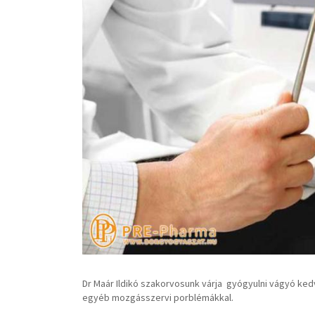
Dr Maár Ildikó szakorvosunk várja gyógyulni vágyó ke
egyéb mozgásszervi porblémákkal.