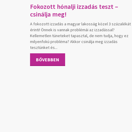
Fokozott hónalji izzadás teszt –
csinálja meg!
A fokozott izzadás a magyar lakosság közel 3 százalékát
érinti! Önnek is vannak problémái az izzadással?
Kellemetlen tüneteket tapasztal, de nem tudja, hogy ez
milyenfokú probléma? Akkor csinálja meg izzadás
tesztünket és...
BŐVEBBEN