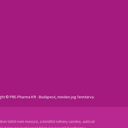
ght © PRE-Pharma Kft - Budapest, minden jog fenntarva.
vin tértől nem messze, a körúttól néhány sarokra, autóval
gán bőrgyógyászt keres? Bőrgyógyászaink barátságos