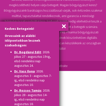
megközelíthető helyen várja betegeit. Magán bőrgyógyászt keres?
Bőrgyógyászaink barátságos hozzáállással várják, sok évtizedes szakmai
múlttal, tapasztalattal rendelkeznek, ami garancia a minőségi
bőrgyógyászati szolgáltatásra, kedvező áraink pedig elérhetővé teszik a
bőrgyógyászati magánrendelés igénybevételét a betegek számára.
Kedves Betegeink!
Melanoma, bőrrák, anyajegy szűrése a PRE-Pharma bőrgyógyászati
Orvosaink az alábbi
klinika korszerű műszaki felszereltségének köszönhetően digitális
időpontokban lesznek
videodermatoszkóppal történik, TrichoScan készülékünk az országban
szabadságon:
szinte egyedülálló!
Dr. Bogdányi Edit
: 2026.
július 27 - augusztus 19-ig,
első rendelési nap
augusztus 24.
Drupal
alapú website
Dr. Vass Ilona
: 2026.
augusztus 3 - augusztus 7-
ig, első rendelési nap
augusztus 10.
Dr. Rozsos Tamás
: 2026.
július 28 - augusztus 14-
ig, első rendelési nap
augusztus 18.