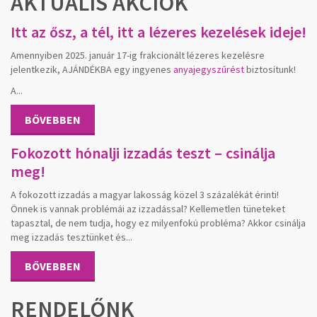
AKTUÁLIS AKCIÓK
Itt az ősz, a tél, itt a lézeres kezelések ideje!
Amennyiben 2025. január 17-ig frakcionált lézeres kezelésre
jelentkezik, AJÁNDÉKBA egy ingyenes
anyajegyszűrést
biztosítunk!
A...
BŐVEBBEN
Fokozott hónalji izzadás teszt – csinálja
meg!
A fokozott izzadás a magyar lakosság közel 3 százalékát érinti!
Önnek is vannak problémái az izzadással? Kellemetlen tüneteket
tapasztal, de nem tudja, hogy ez milyenfokú probléma? Akkor csinálja
meg izzadás tesztünket és...
BŐVEBBEN
RENDELŐNK