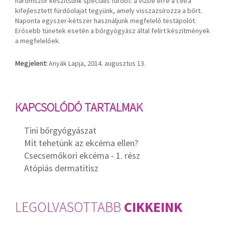
háromszor készítsünk speciális fürdőt: a vízbe erre a célra
kifejlesztett fürdőolajat tegyünk, amely visszazsírozza a bőrt.
Naponta egyszer-kétszer használjunk megfelelő testápolót.
Erősebb tünetek esetén a bőrgyógyász által felírt készítmények
a megfelelőek.
Megjelent:
Anyák Lapja
,
2014. augusztus 13.
KAPCSOLÓDÓ TARTALMAK
Tini bőrgyógyászat
Mit tehetünk az ekcéma ellen?
Csecsemőkori ekcéma - 1. rész
Atópiás dermatitisz
LEGOLVASOTTABB
CIKKEINK