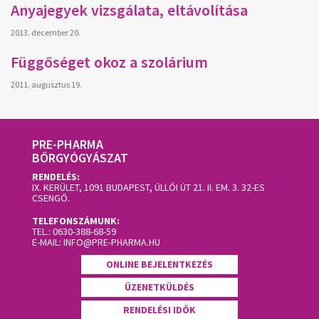
Anyajegyek vizsgálata, eltávolítása
2013. december 20.
Függőséget okoz a szolárium
2011. augusztus 19.
PRE-PHARMA
BŐRGYÓGYÁSZAT
RENDELÉS:
IX. KERÜLET, 1091 BUDAPEST, ÜLLŐI ÚT 21. II. EM. 3.
32-ES
CSENGŐ.
TELEFONSZÁMUNK:
TEL.:
0630-388-68-59
E-MAIL:
INFO@PRE-PHARMA.HU
ONLINE BEJELENTKEZÉS
ÜZENETKÜLDÉS
RENDELÉSI IDŐK