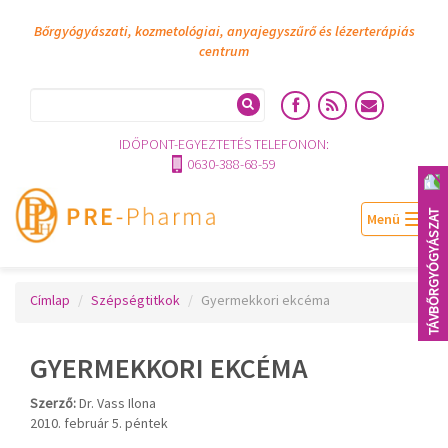
Bőrgyógyászati, kozmetológiai, anyajegyszűrő és lézerterápiás
centrum
IDŐPONT-EGYEZTETÉS TELEFONON:
0630-388-68-59
TÁVBŐRGYÓGYÁSZAT
Togg
navig
Címlap
Szépségtitkok
Gyermekkori ekcéma
GYERMEKKORI EKCÉMA
Szerző:
Dr. Vass Ilona
2010. február 5. péntek