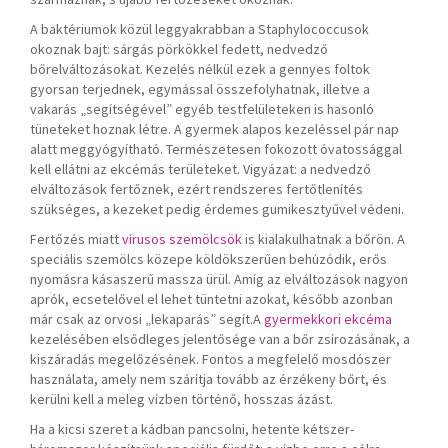
A baktériumok közül leggyakrabban a Staphylococcusok
okoznak bajt: sárgás pörkökkel fedett, nedvedző
bőrelváltozásokat. Kezelés nélkül ezek a gennyes foltok
gyorsan terjednek, egymással összefolyhatnak, illetve a
vakarás „segítségével” egyéb testfelületeken is hasonló
tüneteket hoznak létre. A gyermek alapos kezeléssel pár nap
alatt meggyógyítható. Természetesen fokozott óvatossággal
kell ellátni az ekcémás területeket. Vigyázat: a nedvedző
elváltozások fertőznek, ezért rendszeres fertőtlenítés
szükséges, a kezeket pedig érdemes gumikesztyűvel védeni.
Fertőzés miatt
vírusos szemölcsök
is kialakulhatnak a bőrön. A
speciális szemölcs közepe köldökszerűen behúzódik, erős
nyomásra kásaszerű massza ürül. Amíg az elváltozások nagyon
aprók, ecsetelővel el lehet tüntetni azokat, később azonban
már csak az orvosi „lekaparás” segít.
A
gyermekkori ekcéma
kezelésében elsődleges jelentősége van a bőr zsírozásának, a
kiszáradás megelőzésének. Fontos a megfelelő mosdószer
használata, amely nem szárítja tovább az érzékeny bőrt, és
kerülni kell a meleg vízben történő, hosszas ázást.
Ha a kicsi szeret a kádban pancsolni, hetente kétszer-