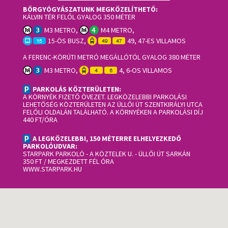
BŐRGYÓGYÁSZATUNK MEGKÖZELÍTHETŐ:
KÁLVIN TÉR FELŐL GYALOG 350 MÉTER
M3 METRO,
M4 METRO,
15-ÖS BUSZ,
49, 47-ES VILLAMOS
A FERENC-KÖRÚTI METRÓ MEGÁLLÓTÓL GYALOG 380 MÉTER
M3 METRO,
4, 6-OS VILLAMOS
PARKOLÁS KÖZTERÜLETEN:
A KÖRNYÉK FIZETŐ ÖVEZET. LEGKÖZELEBBI PARKOLÁSI
LEHETŐSÉG KÖZTERÜLETEN AZ ÜLLŐI ÚT SZENTKIRÁLYI UTCA
FELŐLI OLDALÁN TALÁLHATÓ. A KÖRNYÉKEN A PARKOLÁSI DÍJ
440 FT/ÓRA
A LEGKÖZELEBBI, 150 MÉTERRE ELHELYEZKEDŐ
PARKOLÓUDVAR:
STARPARK PARKOLÓ
- A KÖZTELEK U. - ÜLLŐI ÚT SARKÁN
350 FT / MEGKEZDETT FÉL ÓRA
WWW.STARPARK.HU