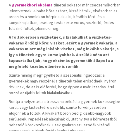
A
gyermekkori ekcéma
tünetei sokszor már csecsemőkorban
jelentkeznek. A baba bőre száraz, kissé hámlik, elsősorban az
arcon és a homlokon bőrpír alakul ki, később térd- és a
könyökhajlatban, esetleg testszerte vörös, viszkető, érdes
felszínű foltok jelennek meg.
A foltok erősen viszketnek, s kialakulhat a viszketés-
vakarás ördögi köre: viszket, ezért a gyermek vakarja, a
vakarás miatt még inkább viszket, még inkább vakarja, s
így a tünetek egyre komolyabbak. A szülők néha azt
tapasztalhatják, hogy ekcémás gyermekük állapota a
megfelelő kezelés ellenére is romlik.
Szinte mindig megfigyelhető a szezonális ingadozás: a
gyermekek nagy részénél a tünetek télen erősödnek, nyáron
ritkulnak, de az is előfordul, hogy éppen a nyári izzadás járul
hozzá az újabb foltok kialakulásához.
Rontja a helyzetet a stressz: ha például a gyermek közösségbe
kerül, vagy kistestvére születik, szinte törvényszerűen
előjönnek a foltok. A kivakart bőrön pedig kisebb-nagyobb
sérülések, repedések alakulnak ki, utat nyitva a környezetből
behatoló kórokozóknak. Ezek gyakran az uszodák vizéből
származnak, s újabb fertőzéseket okoznak.