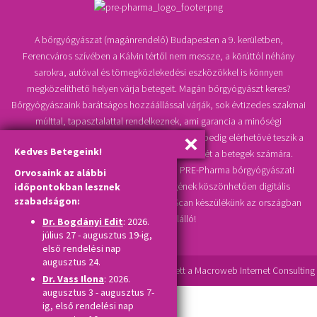
A bőrgyógyászat (magánrendelő) Budapesten a 9. kerületben,
Ferencváros szívében a Kálvin tértől nem messze, a körúttól néhány
sarokra, autóval és tömegközlekedési eszközökkel is könnyen
megközelíthető helyen várja betegeit. Magán bőrgyógyászt keres?
Bőrgyógyászaink barátságos hozzáállással várják, sok évtizedes szakmai
múlttal, tapasztalattal rendelkeznek, ami garancia a minőségi
bőrgyógyászati szolgáltatásra, kedvező áraink pedig elérhetővé teszik a
Kedves Betegeink!
bőrgyógyászati magánrendelés igénybevételét a betegek számára.
Melanoma, bőrrák, anyajegy szűrése a PRE-Pharma bőrgyógyászati
Orvosaink az alábbi
klinika korszerű műszaki felszereltségének köszönhetően digitális
időpontokban lesznek
szabadságon:
videodermatoszkóppal történik, TrichoScan készülékünk az országban
szinte egyedülálló!
Dr. Bogdányi Edit
: 2026.
július 27 - augusztus 19-ig,
első rendelési nap
augusztus 24.
A
Drupal
alapú honlap készítésében részt vett a
Macroweb Internet Consulting
Dr. Vass Ilona
: 2026.
augusztus 3 - augusztus 7-
ig, első rendelési nap