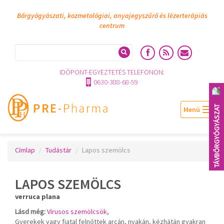
Bőrgyógyászati, kozmetológiai, anyajegyszűrő és lézerterápiás
centrum
IDŐPONT-EGYEZTETÉS TELEFONON:
0630-388-68-59
TÁVBŐRGYÓGYÁSZAT
Togg
navig
Címlap
Tudástár
Lapos szemölcs
LAPOS SZEMÖLCS
verruca plana
Lásd még:
Vírusos szemölcsök
,
Gyerekek vagy fiatal felnőttek arcán, nyakán, kézhátán gyakran