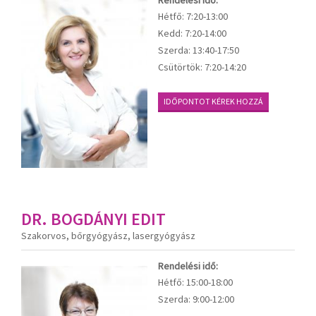
Hétfő:
7:20-13:00
Kedd:
7:20-14:00
Szerda:
13:40-17:50
Csütörtök:
7:20-14:20
IDŐPONTOT KÉREK HOZZÁ
DR. BOGDÁNYI EDIT
Szakorvos, bőrgyógyász, lasergyógyász
Rendelési idő:
Hétfő:
15:00-18:00
Szerda:
9:00-12:00