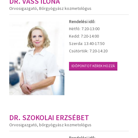
DR. VASS ILONA
Orvosigazgató, Bőrgyógyász kozmetológus
Rendelési idő:
Hétfő:
7:20-13:00
Kedd:
7:20-14:00
Szerda:
13:40-17:50
Csütörtök:
7:20-14:20
IDŐPONTOT KÉREK HOZZÁ
DR. SZOKOLAI ERZSÉBET
Orvosigazgató, bőrgyógyász kozmetológus
Rendelési idő: