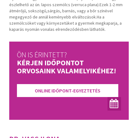
észlelhető az ún. lapos szemölcs (verruca plana).Ezek 1-2 mm
átmérőjű, sokszögű,sárgás, barnás, vagy a bőr színével
megegyező de annál keményebb elváltozások.Ha a
szemölcsöket vagy környezetüket a gyermek megkaparja, a
kaparás nyomán vonalas elrendeződésben láthatók.
ÖN IS ÉRINTETT?
KÉRJEN IDŐPONTOT
ORVOSAINK VALAMELYIKÉHEZ!
ONLINE IDŐPONT-EGYEZTETÉS