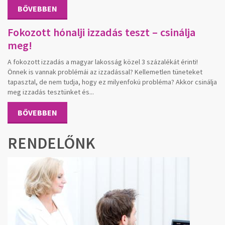
BŐVEBBEN
Fokozott hónalji izzadás teszt – csinálja
meg!
A fokozott izzadás a magyar lakosság közel 3 százalékát érinti!
Önnek is vannak problémái az izzadással? Kellemetlen tüneteket
tapasztal, de nem tudja, hogy ez milyenfokú probléma? Akkor csinálja
meg izzadás tesztünket és...
BŐVEBBEN
RENDELŐNK