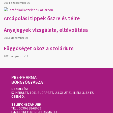
2014. szeptember 26.
Arcápolási tippek őszre és télre
Anyajegyek vizsgálata, eltávolítása
2013. december 20.
Függőséget okoz a szolárium
2011. augusztus 19.
PRE-PHARMA
BŐRGYÓGYÁSZAT
RENDELÉS:
IX. KERÜLET, 1091 BUDAPEST, ÜLLŐI ÚT 21. II. EM. 3.
32-ES
CSENGŐ.
TELEFONSZÁMUNK:
TEL.:
0630-388-68-59
E-MAIL:
INFO@PRE-PHARMA.HU