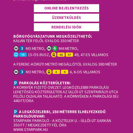
ONLINE BEJELENTKEZÉS
ÜZENETKÜLDÉS
RENDELÉSI IDŐK
BŐRGYÓGYÁSZATUNK MEGKÖZELÍTHETŐ:
KÁLVIN TÉR FELŐL GYALOG 350 MÉTER
M3 METRO,
M4 METRO,
15-ÖS BUSZ,
49, 47-ES VILLAMOS
A FERENC-KÖRÚTI METRÓ MEGÁLLÓTÓL GYALOG 380 MÉTER
M3 METRO,
4, 6-OS VILLAMOS
PARKOLÁS KÖZTERÜLETEN:
A KÖRNYÉK FIZETŐ ÖVEZET. LEGKÖZELEBBI PARKOLÁSI
LEHETŐSÉG KÖZTERÜLETEN AZ ÜLLŐI ÚT SZENTKIRÁLYI UTCA
FELŐLI OLDALÁN TALÁLHATÓ. A KÖRNYÉKEN A PARKOLÁSI DÍJ
440 FT/ÓRA
A LEGKÖZELEBBI, 150 MÉTERRE ELHELYEZKEDŐ
PARKOLÓUDVAR:
STARPARK PARKOLÓ
- A KÖZTELEK U. - ÜLLŐI ÚT SARKÁN
350 FT / MEGKEZDETT FÉL ÓRA
WWW.STARPARK.HU