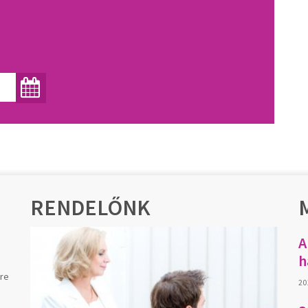
RENDELŐNK
A
h
sre
201