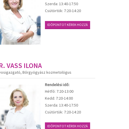
Szerda:
13:40-17:50
Csütörtök:
7:20-14:20
IDŐPONTOT KÉREK HOZZÁ
R. VASS ILONA
vosigazgató, Bőrgyógyász kozmetológus
Rendelési idő:
Hétfő:
7:20-13:00
Kedd:
7:20-14:00
Szerda:
13:40-17:50
Csütörtök:
7:20-14:20
IDŐPONTOT KÉREK HOZZÁ