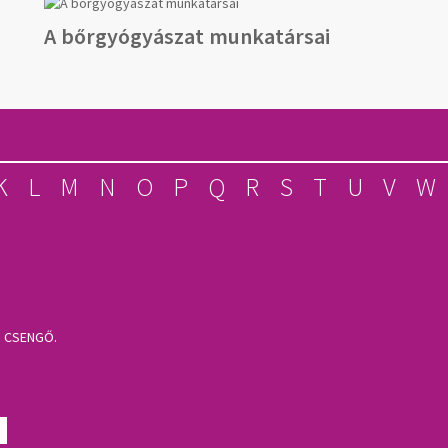
A bőrgyógyászat munkatársai
K
L
M
N
O
P
Q
R
S
T
U
V
W
S CSENGŐ.