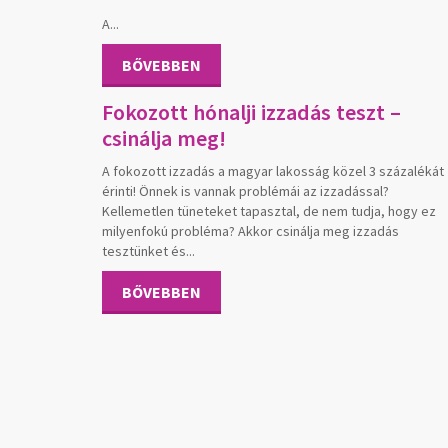
A...
BŐVEBBEN
Fokozott hónalji izzadás teszt –
csinálja meg!
A fokozott izzadás a magyar lakosság közel 3 százalékát
érinti! Önnek is vannak problémái az izzadással?
Kellemetlen tüneteket tapasztal, de nem tudja, hogy ez
milyenfokú probléma? Akkor csinálja meg izzadás
tesztünket és...
BŐVEBBEN