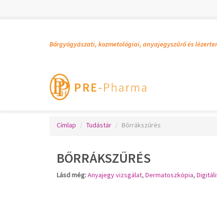
Bőrgyógyászati, kozmetológiai, anyajegyszűrő és lézerte
Címlap
Tudástár
Bőrrákszűrés
BŐRRÁKSZŰRÉS
Lásd
még
:
Anyajegy vizsgálat
,
Dermatoszkópia
,
Digitá