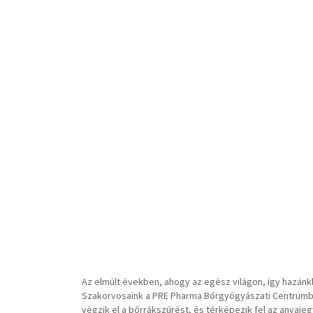
Az elmúlt években, ahogy az egész világon, így hazá
Szakorvosaink a PRE Pharma Bőrgyógyászati Centrum
végzik el a bőrrákszűrést, és térképezik fel az anyaje