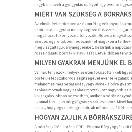
nagyban növeli a gyógyulás esélyeit, így évente egysz
MIÉRT VAN SZÜKSÉG A BŐRRÁK
Az elmúlt évtizedekben az ózonréteg vékonyodása miatt
a bőrünket nagyobb mennyiségben érik ezek a sugarak,
megváltozott környezeti tényezők, illetve a megválto
eset és egyre többen fedeznek fel magukon a fentiek
megvizsgáltatjuk anyajegyeinket, betartjuk a napozásr
rosszindulatú bőrrrák kialakulását illetve időben fény 
MILYEN GYAKRAN MENJÜNK EL 
Vannak tényezők, melyek esetén fokozottan kell figyelni
bőrfelületét szakorvos segítségével évente legalább e
melanomás megbetegedés, vagy akinek a bőre gyerme
szoláriumoznak vagy szoláriumoztak, ott nagyobb az e
kivizsgálás. Abban az esetben, amikor a bőrön nagymére
azonnal forduljon bőrgyógyász szakorvoshoz. Minél ha
annak, hogy egy esetleges bőrrák időben, az áttétek m
HOGYAN ZAJLIK A BŐRRÁKSZŰR
A bőrrákszűrés során a PRE – Pharma Bőrgyógyászati 