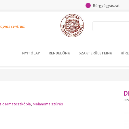
Bőrgyógyászat
rápiás centrum
NYITÓLAP
RENDELŐNK
SZAKTERÜLETEINK
HÍRE
D
Or
lis dermatoszkópia
,
Melanoma szűrés