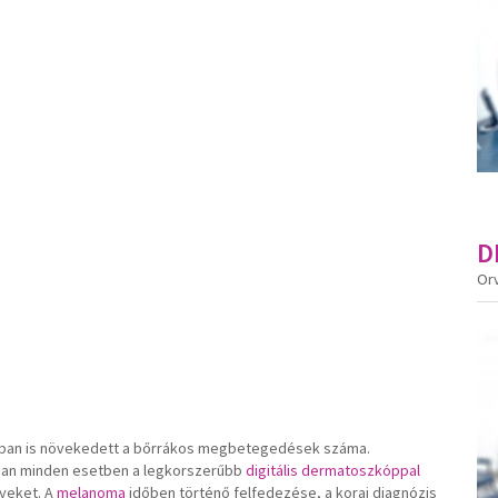
D
Or
nkban is növekedett a bőrrákos megbetegedések száma.
ban minden esetben a legkorszerűbb
digitális dermatoszkóppal
gyeket. A
melanoma
időben történő felfedezése, a korai diagnózis