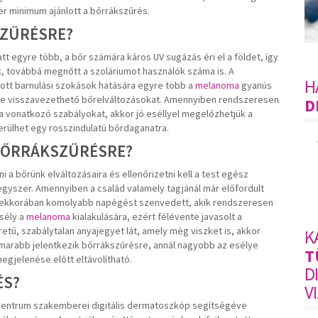
er minimum ajánlott a bőrrákszűrés.
SZŰRÉSRE?
 egyre több, a bőr számára káros UV sugázás éri el a földet, így
 továbbá megnőtt a szoláriumot használók száma is. A
H
zott barnulási szokások hatására egyre több a
melanoma
gyanús
re visszavezethető bőrelváltozásokat. Amennyiben rendszeresen
D
a vonatkozó szabályokat, akkor jó eséllyel megelőzhetjük a
derülhet egy rosszindulatú bőrdaganatra.
BŐRRÁKSZŰRÉSRE?
 a bőrünk elváltozásaira és ellenőrizetni kell a test egész
gyszer. Amennyiben a család valamely tagjánál már előfordult
kkorában komolyabb napégést szenvedett, akik rendszeresen
sély a
melanoma
kialakulására, ezért félévente javasolt a
tű, szabálytalan anyajegyet lát, amely még viszket is, akkor
K
marabb jelentkezik bőrrákszűrésre, annál nagyobb az esélye
T
egjelenése előtt eltávolítható.
D
ÉS?
V
Centrum szakemberei digitális dermatoszkóp segítségéve