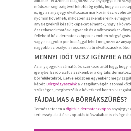
állítanak fel azonnali diagnózist. Az anyajegyszűrő viz
módszer segítségével lehetőség nyílik, hogy a szakké
is, így az anyajegy elváltozásai már korán észrevehető
nyomon követheti, miközben szakembereink elmagyaráz
anyajegyekről készült képeket elmentik, hogy a követ
összehasonlíthatóak legyenek és a változásokat kön
fellehető kézi dermatoszkóppal szemben bőrgyógyás
vagyis nagyobb pontossággal lehet megnézni az anyaj
nagyobb az esélye a rosszindulatú elváltozások időben
MENNYI IDŐT VESZ IGÉNYBE A 
Az anyajegyek számától és szerkezetétől függ, hogy me
igénybe. Ez idő alatt a szakember a digitális dermatosz
bőrfelületekről, illetve eközben egyenként megvizsgálj
képét.
Bőrgyógyászaink
a vizsgálat végén azonnal közl
szükséges, megbeszélik a következő kontrollvizsgálat i
FÁJDALMAS A BŐRRÁKSZŰRÉS?
Természetesen a
digitális dermatoszkópos
anyajegysz
terhesség alatt és szoptatás időszakában is elvégezh