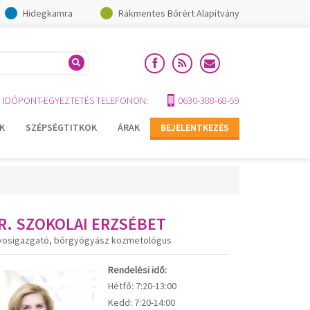
Hidegkamra
Rákmentes Bőrért Alapítvány
IDŐPONT-EGYEZTETÉS TELEFONON:
0630-388-68-59
K
SZÉPSÉGTITKOK
ÁRAK
BEJELENTKEZÉS
R. SZOKOLAI ERZSÉBET
vosigazgató, bőrgyógyász kozmetológus
Rendelési idő:
Hétfő:
7:20-13:00
Kedd:
7:20-14:00