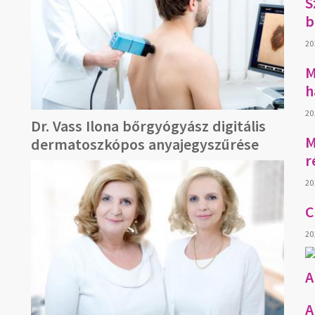
S
b
20
M
h
20
Dr. Vass Ilona bőrgyógyász digitális
M
dermatoszkópos anyajegyszűrése
r
20
C
20
A
A