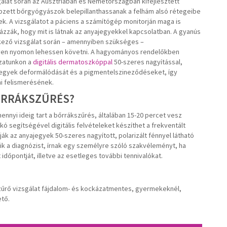
sgálat során az Ausztriában és Németországban kifejlesztett
pzett bőrgyógyászok belepillanthassanak a felhám alsó rétegeibe
ek. A vizsgálatot a páciens a számítógép monitorján maga is
zák, hogy mit is látnak az anyajegyekkel kapcsolatban. A gyanús
kező vizsgálat során – amennyiben szükséges –
nyen nyomon lehessen követni. A hagyományos rendelőkben
zatunkon a
digitális dermatoszkóppal
50-szeres nagyítással,
egyek deformálódását és a pigmentelszineződéseket, így
i felismerésének.
BŐRRÁKSZŰRÉS?
nnyi ideig tart a bőrrákszűrés, általában 15-20 percet vesz
kó segítségével digitális felvételeket készíthet a frekventált
ák az anyajegyek 50-szeres nagyított, polarizált fénnyel látható
ik a diagnózist, írnak egy személyre szóló szakvéleményt, ha
dőpontját, illetve az esetleges további tennivalókat.
űrő vizsgálat fájdalom- és kockázatmentes, gyermekeknél,
ető.