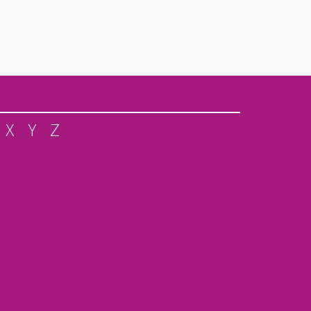
X
Y
Z