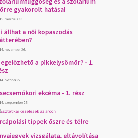
zoláriumfüggőség és a szolárium
őrre gyakorolt hatásai
15. március 30.
i állhat a női kopaszodás
átterében?
14. november 26.
egelőzhető a pikkelysömör? - 1.
ész
14. október 22.
secsemőkori ekcéma - 1. rész
14. szeptember 26.
rcápolási tippek őszre és télre
nyajegyek vizsgálata, eltávolítása