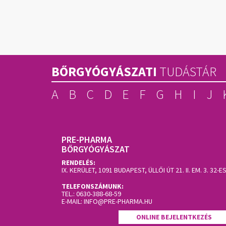
BŐRGYÓGYÁSZATI
TUDÁSTÁR
A
B
C
D
E
F
G
H
I
J
PRE-PHARMA
BŐRGYÓGYÁSZAT
RENDELÉS:
IX. KERÜLET, 1091 BUDAPEST, ÜLLŐI ÚT 21. II. EM. 3.
32-E
TELEFONSZÁMUNK:
TEL.:
0630-388-68-59
E-MAIL:
INFO@PRE-PHARMA.HU
ONLINE BEJELENTKEZÉS