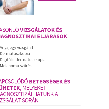
ASONLÓ
VIZSGÁLATOK ÉS
IAGNOSZTIKAI ELJÁRÁSOK
Anyajegy vizsgálat
Dermatoszkópia
Digitális dermatoszkópia
Melanoma szűrés
APCSOLÓDÓ
BETEGSÉGEK ÉS
ÜNETEK
, MELYEKET
IAGNOSZTIZÁLHATUNK A
IZSGÁLAT SORÁN