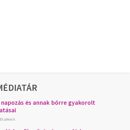
MÉDIATÁR
 napozás és annak bőrre gyakorolt
atásai
5. július 3.